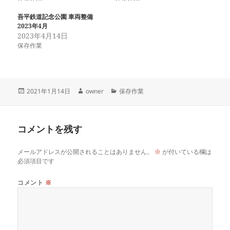
吾平鉄道記念公園 車両整備
2023年4月
2023年4月14日
保存作業
投
作
カ
2021年1月14日
owner
保存作業
稿
成
テ
日:
者
ゴ
リ
コメントを残す
ー
メールアドレスが公開されることはありません。
※
が付いている欄は
必須項目です
コメント
※