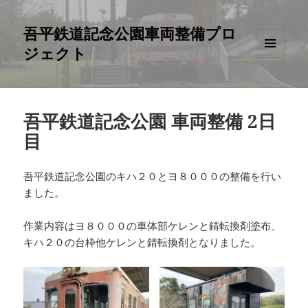
吾平鉄道記念公園車両整備プロ
ジェクト
メニュ
ーとウ
ィジェ
ット
吾平鉄道記念公園 車両整備 2日
目
吾平鉄道記念公園のキハ２０とヨ８０００の整備を行い
ました。
作業内容はヨ８０００の車体部ケレンと錆転換剤塗布、
キハ２０の台枠他ケレンと錆転換剤となりました。