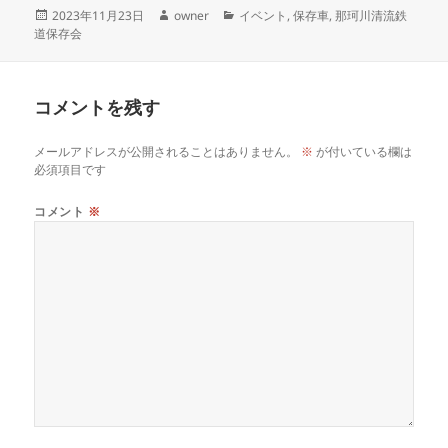
投
作
カ
2023年11月23日
owner
イベント
,
保存車
,
那珂川清流鉄
稿
成
テ
道保存会
日:
者
ゴ
リ
ー
コメントを残す
メールアドレスが公開されることはありません。
※
が付いている欄は
必須項目です
コメント
※