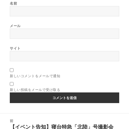
名前
メール
サイト
新しいコメントをメールで通知
新しい投稿をメールで受け取る
投
前
稿
【イベント告知】寝台特急「北陸」号撮影会
前