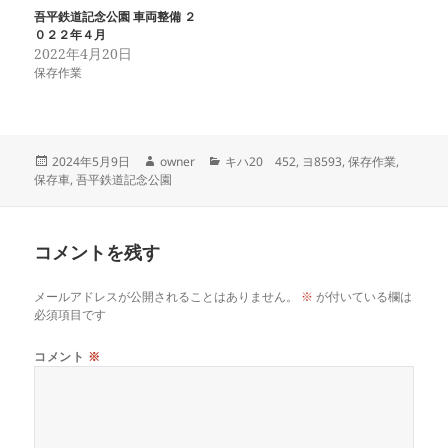
吾平鉄道記念公園 車両整備 ２
０２２年４月
2022年4月20日
保存作業
投
作
カ
2024年5月9日
owner
キハ20 452
,
ヨ8593
,
保存作業
,
稿
成
テ
保存車
,
吾平鉄道記念公園
日:
者
ゴ
リ
ー
コメントを残す
メールアドレスが公開されることはありません。
※
が付いている欄は
必須項目です
コメント
※