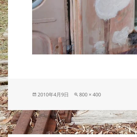
投
フ
2010年4月9日
800 × 400
稿
ル
日:
サ
イ
ズ